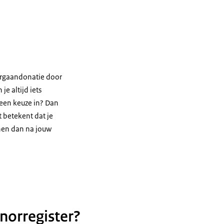
 orgaandonatie door
je altijd iets
geen keuze in? Dan
t betekent dat je
nen dan na jouw
onorregister?