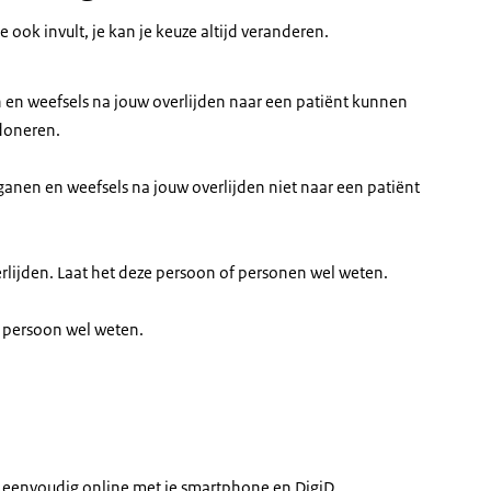
e ook invult, je kan je keuze altijd veranderen.
n en weefsels na jouw overlijden naar een patiënt kunnen
 doneren.
ganen en weefsels na jouw overlijden niet naar een patiënt
 overlijden. Laat het deze persoon of personen wel weten.
ze persoon wel weten.
n eenvoudig online met je smartphone en DigiD.