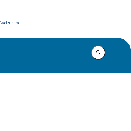
 Welzijn en
Vul in wat u z