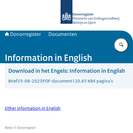
Naar de homepage van Donorregiste
Donorregister
Ministerie van Volksgezondheid,
Welzijn en Sport
Donorregister
Documenten
Vu
Information in English
Download in het Engels:
Information in English
Brief
25-08-2023
PDF-document
120.65 KB
4 pagina's
Other information in English
Beeld: © Donorregister