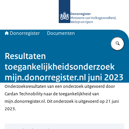
Naar de homepage van Donorregiste
Donorregister
Ministerie van Volksgezondheid,
Welzijn en Sport
Donorregister
Documenten
Vu
Resultaten
toegankelijkheidsonderzoek
mijn.donorregister.nl juni 2023
Onderzoeksresultaten van een onderzoek uitgevoerd door
Cardan Technobility naar de toegankelijkheid van
mijn.donorregister.nl. Dit onderzoek is uitgevoerd op 21 juni
2023.