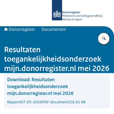
Naar de homepage van Donorregiste
Donorregister
Ministerie van Volksgezondheid,
Welzijn en Sport
Donorregister
Documenten
Vu
Resultaten
toegankelijkheidsonderzoek
mijn.donorregister.nl mei 2026
Download:
Resultaten
toegankelijkheidsonderzoek
mijn.donorregister.nl mei 2026
Rapport
07-05-2026
PDF-document
326.92 KB