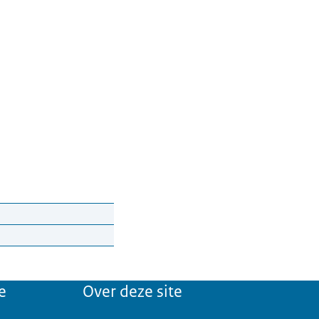
e
Over deze site
en weefseldonor wilt