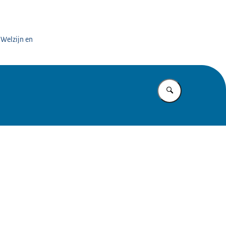
 Welzijn en
Vul in wat u z