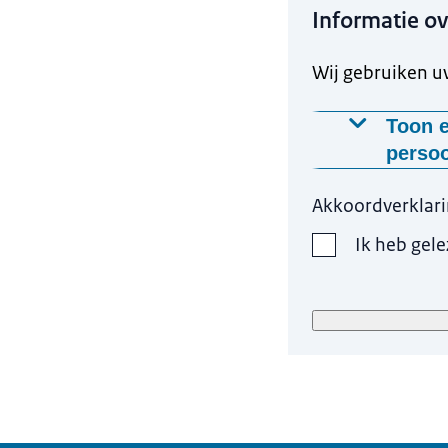
Informatie o
Wij gebruiken 
Toon e
perso
Als u een a
Akkoordverklar
gegevens o
Wilt u mee
Ik heb gel
Omgaan met
Wilt u meer
Donorregist
donorregist