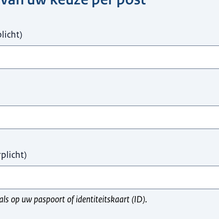
licht
)
rplicht
)
s op uw paspoort of identiteitskaart (ID).