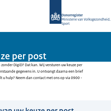
Naar de homepage van Donorregister
Donorregister
Ministerie van Volksgezondheid,
Sport
ze per post
 zonder DigiD? Dat kan. Wij versturen uw keuze per
derstaande gegevens in. U ontvangt daarna een brief
lt u hulp? Neem dan contact met ons op via 0900 -
van uw keuze per post
en a.u.b.