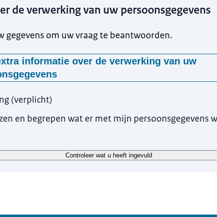
ver de verwerking van uw persoonsgegevens
uw gegevens om uw vraag te beantwoorden.
xtra informatie over de verwerking van uw
onsgegevens
anvraag doet bij het Donorregister slaan wij de persoonsgegevens op
ing
(
verplicht
)
m uw aanvraag uit te voeren. Wij gebruiken uw gegevens om uw vra
r weten over de verwerking van uw persoonsgegevens kijk dan op
cib
ezen en begrepen wat er met mijn persoonsgegevens 
 persoonsgegevens in het Donorregister
 weten over hoe we omgaan met uw gegevens bij het invullen van ee
Controleer wat u heeft ingevuld
er? Lees dan meer informatie over het opslaan van uw gegevens bij 
er.nl/privacy
.