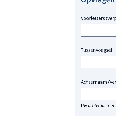
Voorletters
(
verp
Tussenvoegsel
Achternaam
(
ve
Uw achternaam zoal