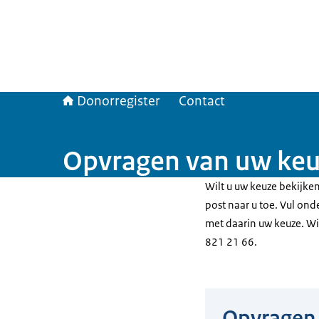
Donorregister
Contact
Opvragen van uw keu
Wilt u uw keuze bekijken
post naar u toe. Vul on
met daarin uw keuze. Wi
821 21 66.
Opvragen 
Hier niets invull