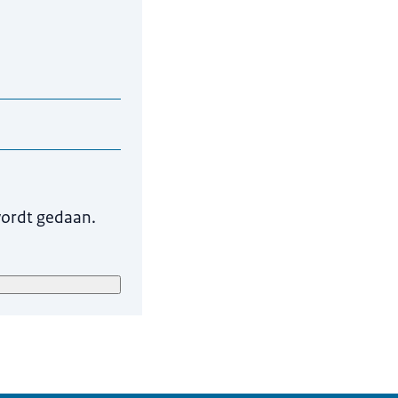
. Wij gebruiken deze
ag te beantwoorden.
g.nl/privacy
.
wordt gedaan.
n keuze in het
het Donorregister: