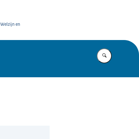
 Welzijn en
Vul in wat u z