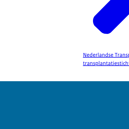
Nederlandse Transp
transplantatiestich