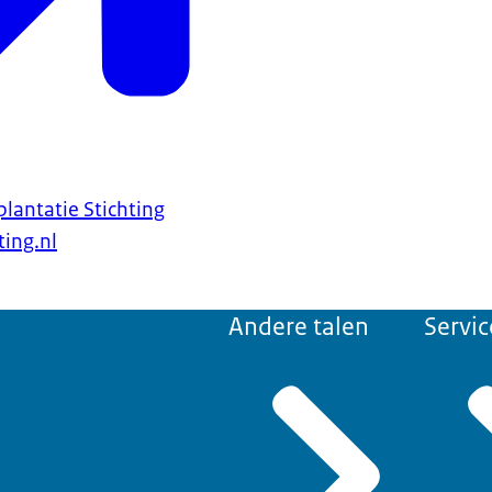
lantatie Stichting
ting.nl
Andere talen
Servic