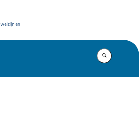
 Welzijn en
Vul in wat u z