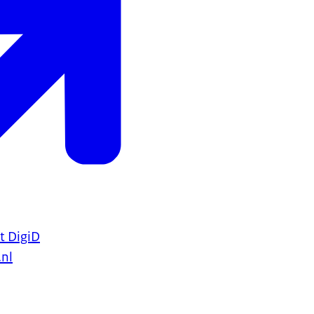
t DigiD
.nl