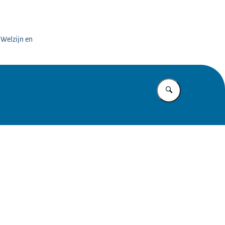
 Welzijn en
Vul in wat u z