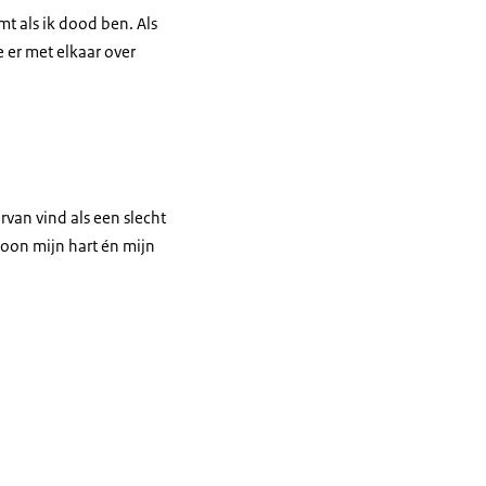
mt als ik dood ben. Als
e er met elkaar over
van vind als een slecht
rsoon mijn hart én mijn