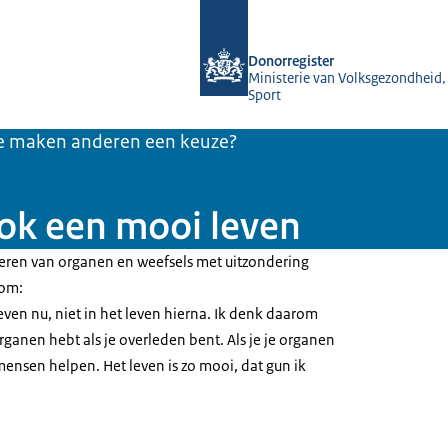
Naar de homepage van Donorregister
Donorregister
Ministerie van Volksgezondheid,
Sport
 maken anderen een keuze?
ok een mooi leven
neren van organen en weefsels met uitzondering
arom:
leven nu, niet in het leven hierna. Ik denk daarom
organen hebt als je overleden bent. Als je je organen
ensen helpen. Het leven is zo mooi, dat gun ik