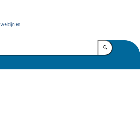
 Welzijn en
Vul in wat u z