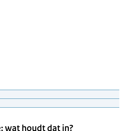
et Donorregister te staan.
: wat houdt dat in?