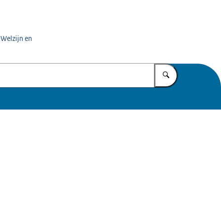
 Welzijn en
Vul in wat u z