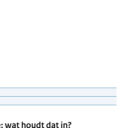
et Donorregister te staan.
: wat houdt dat in?