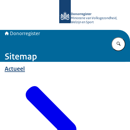
Naar de homepage van Donorregiste
Donorregister
Ministerie van Volksgezondheid,
Welzijn en Sport
Donorregister
Vu
Sitemap
Actueel